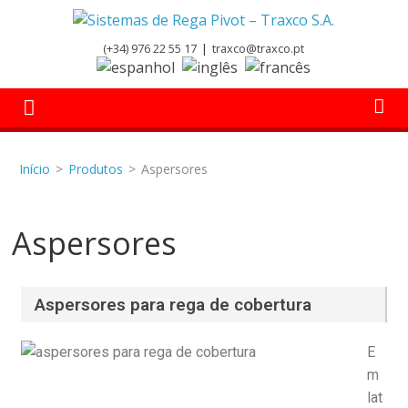
(+34) 976 22 55 17
|
traxco@traxco.pt
Início
>
Produtos
>
Aspersores
Aspersores
Aspersores para rega de cobertura
E
m
lat