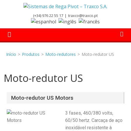
(+34) 976 22 55 17
|
traxco@traxco.pt
Início
>
Produtos
>
Moto-redutores
>
Moto-redutor US
Moto-redutor US
Moto-redutor US Motors
3 fases, 460/380 volts,
60/50 hertz. Carcaça de aço
inoxidável resistente à