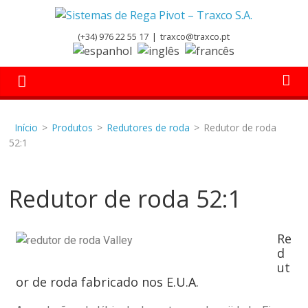
(+34) 976 22 55 17
|
traxco@traxco.pt
Início
>
Produtos
>
Redutores de roda
>
Redutor de roda
52:1
Redutor de roda 52:1
Re
d
ut
or de roda fabricado nos E.U.A.