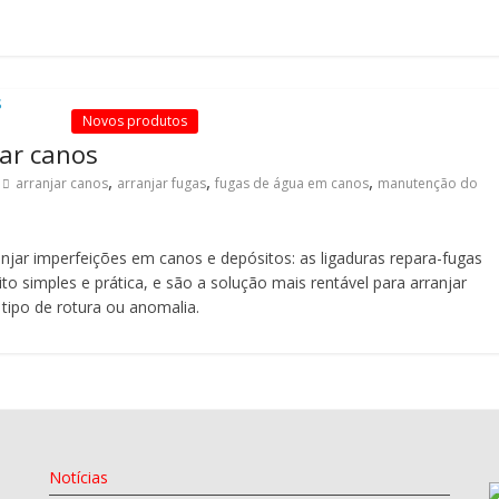
Novos produtos
ar canos
,
,
,
arranjar canos
arranjar fugas
fugas de água em canos
manutenção do
njar imperfeições em canos e depósitos: as ligaduras repara-fugas
o simples e prática, e são a solução mais rentável para arranjar
 tipo de rotura ou anomalia.
Notícias