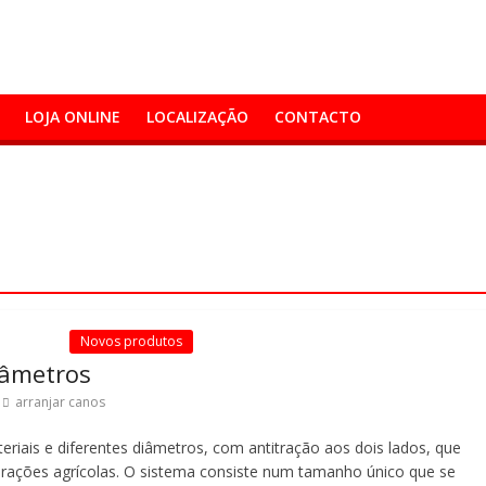
LOJA ONLINE
LOCALIZAÇÃO
CONTACTO
Novos produtos
iâmetros
arranjar canos
eriais e diferentes diâmetros, com antitração aos dois lados, que
lorações agrícolas. O sistema consiste num tamanho único que se