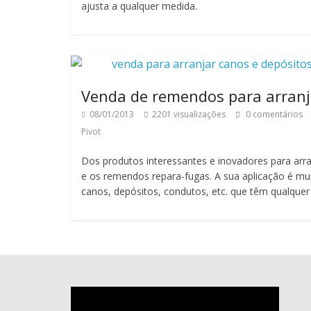
ajusta a qualquer medida.
Rega
Pivot
Venda de remendos para arranj
08/01/2013
2201 visualizações
0 comentários
Pivot
Dos produtos interessantes e inovadores para arra
e os remendos repara-fugas. A sua aplicação é muit
canos, depósitos, condutos, etc. que têm qualquer