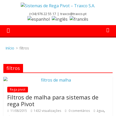
Skip
to
Sistemas
(+34) 976 22 55 17
|
traxco@traxco.pt
content
de
Rega
Início
>
filtros
Pivot
filtros
–
Traxco
Rega pivot
Filtros de malha para sistemas de
S.A.
rega Pivot
,
11/08/2015
1432 visualizações
0 comentários
água
Sistemas