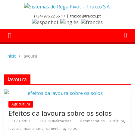
Skip
to
Sistemas
(+34) 976 22 55 17
|
traxco@traxco.pt
content
de
Rega
Início
>
lavoura
Pivot
lavoura
–
Traxco
Agricultura
Efeitos da lavoura sobre os solos
S.A.
,
10/03/2010
2793 visualizações
0 comentários
cultura
,
,
,
lavoura
maquinaria
sementeira
solos
Sistemas