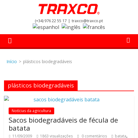
Skip
to
content
Sistemas
(+34) 976 22 55 17
|
traxco@traxco.pt
de
Rega
Início
>
plásticos biodegradáveis
Pivot
plásticos biodegradáveis
–
Traxco
Notícias da agricultura
Sacos biodegradáveis de fécula de
S.A.
batata
,
11/09/2009
1863 visualizações
0 comentários
batata