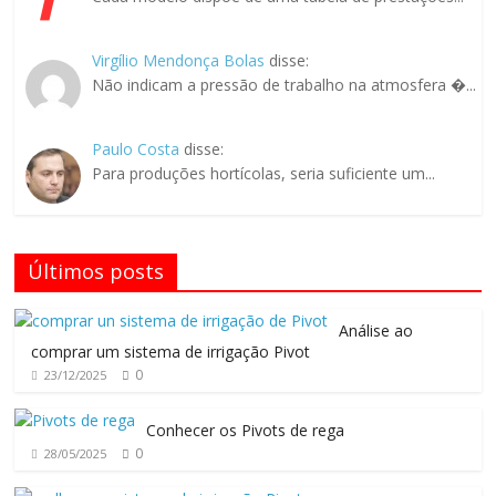
Virgílio Mendonça Bolas
disse:
Não indicam a pressão de trabalho na atmosfera �...
Paulo Costa
disse:
Para produções hortícolas, seria suficiente um...
Últimos posts
Análise ao
comprar um sistema de irrigação Pivot
0
23/12/2025
Conhecer os Pivots de rega
0
28/05/2025