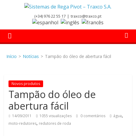
(+34) 976 22 55 17
|
traxco@traxco.pt
Início
>
Notícias
>
Tampão do óleo de abertura fácil
Novos produtos
Tampão do óleo de
abertura fácil
,
14/09/2011
1055 visualizações
0 comentários
água
,
moto-redutores
redutores de roda