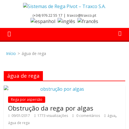
Skip
to
Sistemas
(+34) 976 22 55 17
|
traxco@traxco.pt
content
de
Rega
Início
>
água de rega
Pivot
água de rega
–
Traxco
Rega por aspersão
Obstrução da rega por algas
S.A.
,
09/01/2017
1773 visualizações
0 comentários
água
água de rega
Sistemas