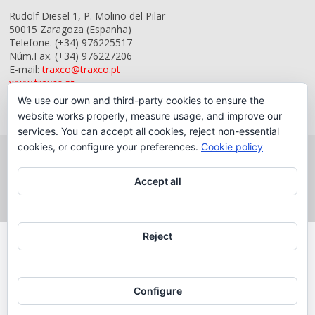
Rudolf Diesel 1, P. Molino del Pilar
50015
Zaragoza
(Espanha)
Telefone.
(+34) 976225517
Núm.Fax.
(+34) 976227206
E-mail:
traxco@traxco.pt
www.traxco.pt
We use our own and third-party cookies to ensure the
website works properly, measure usage, and improve our
services. You can accept all cookies, reject non-essential
cookies, or configure your preferences.
Cookie policy
Accept all
Copyright © 2026 Traxco, S.A.
Reject
PROGRAMA DE KIT DIGITAL CO-FINANCIADO PELOS
FUNDOS DE PRÓXIMA GERAÇÃO (UE) DO MECANISMO
DE RECUPERAÇÃO E RESILIÊNCIA
Configure