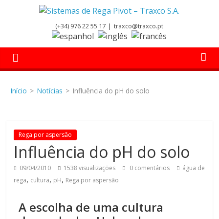
(+34) 976 22 55 17
|
traxco@traxco.pt
Início
>
Notícias
>
Influência do pH do solo
Rega por aspersão
Influência do pH do solo
09/04/2010
1538 visualizações
0 comentários
água de
,
,
,
rega
cultura
pH
Rega por aspersão
A escolha de uma cultura