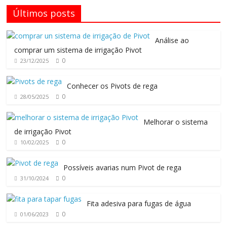
Últimos posts
Análise ao
comprar um sistema de irrigação Pivot
0
23/12/2025
Conhecer os Pivots de rega
0
28/05/2025
Melhorar o sistema
de irrigação Pivot
0
10/02/2025
Possíveis avarias num Pivot de rega
0
31/10/2024
Fita adesiva para fugas de água
0
01/06/2023