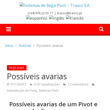
(+34) 976 22 55 17
|
traxco@traxco.pt
Início
>
Notícias
>
Possíveis avarias
Rega pivot
Possíveis avarias
01/10/2013
3197 visualizações
2 Comentários
,
manutenção do Pivot
Sistemas Pivot
Possíveis avarias de um Pivot e