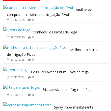
Análise ao
comprar um sistema de irrigação Pivot
0
23/12/2025
Conhecer os Pivots de rega
0
28/05/2025
Melhorar o sistema
de irrigação Pivot
0
10/02/2025
Possíveis avarias num Pivot de rega
0
31/10/2024
Fita adesiva para fugas de água
0
01/06/2023
Spray impermeabilizante